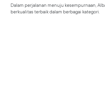
Dalam perjalanan menuju kesempurnaan, Al
berkualitas terbaik dalam berbagai kategori.
klik pada thumbnail untuk mengunduh