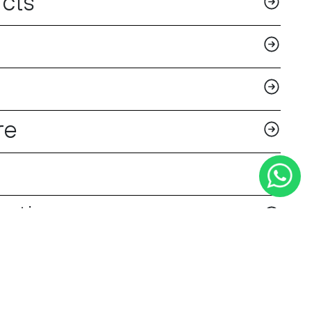
cts
re
uction